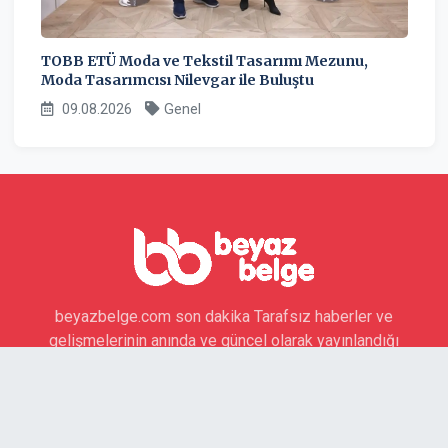
TOBB ETÜ Moda ve Tekstil Tasarımı Mezunu,
Moda Tasarımcısı Nilevgar ile Buluştu
09.08.2026
Genel
beyazbelge.com son dakika Tarafsız haberler ve
gelişmelerinin anında ve güncel olarak yayınlandığı
beyazbelge.com internet haber sitesi
Sosyal Medya