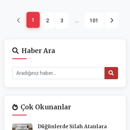
1
2
3
...
101
Haber Ara
Çok Okunanlar
Düğünlerde Silah Atanlara