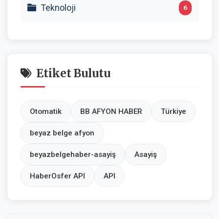
Teknoloji
6
Etiket Bulutu
Otomatik
BB AFYON HABER
Türkiye
beyaz belge afyon
beyazbelgehaber-asayiş
Asayiş
HaberOsfer API
API