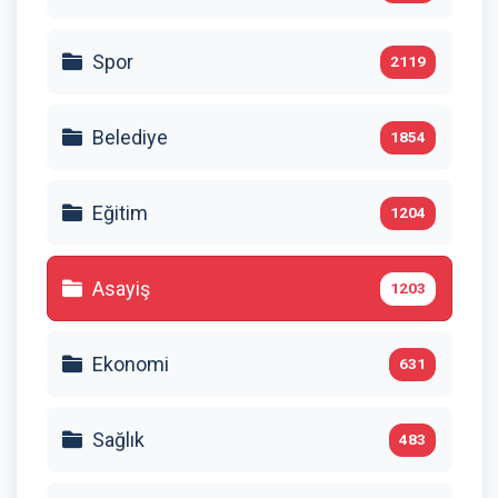
Spor
2119
Belediye
1854
Eğitim
1204
Asayiş
1203
Ekonomi
631
Sağlık
483