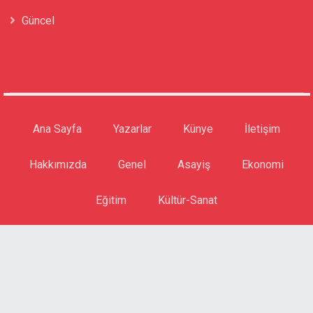
Güncel
Ana Sayfa
Yazarlar
Künye
İletişim
Hakkımızda
Genel
Asayiş
Ekonomi
Eğitim
Kültür-Sanat
© https://beyazbelge.com | Son dakika Güncel haberleri | c
beyazbelge