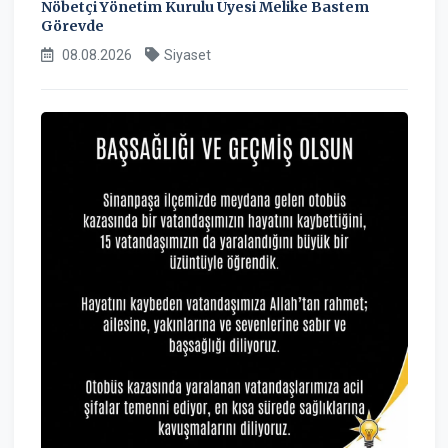
Nöbetçi Yönetim Kurulu Üyesi Melike Bastem
Görevde
08.08.2026
Siyaset