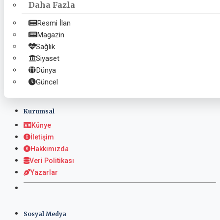
Daha Fazla
Ekonomi
Resmi İlan
Eğitim
Magazin
Kültür-Sanat
Sağlık
Resmi İlan
Siyaset
Magazin
Dünya
Sağlık
Güncel
Kurumsal
Künye
İletişim
Hakkımızda
Veri Politikası
Yazarlar
Sosyal Medya