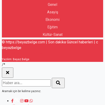
Genel
Asayiş
Ekonomi
Eğitim
Kültür-Sanat
© https://beyazbelge.com | Son dakika Güncel haberleri | c
beyazbelge
RSS Takip
Yukarı
Yazılım: Beyaz Belge
/*
Aramak için bir kelime yazınız.