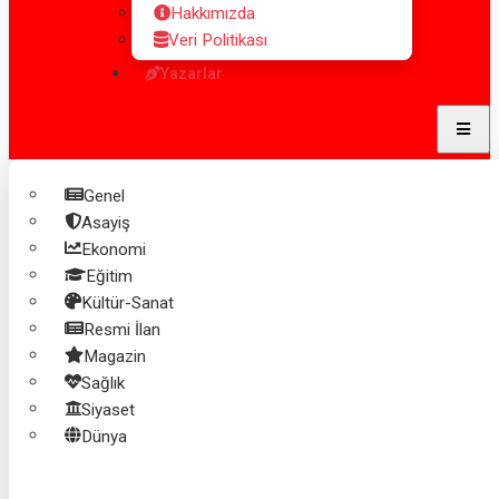
Hakkımızda
Veri Politikası
Yazarlar
Genel
Menü
Asayiş
Ekonomi
Eğitim
Kültür-Sanat
Resmi İlan
Ana Sayfa
Magazin
Sağlık
Siyaset
Dünya
Ana Kategoriler
Genel
Asayiş