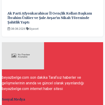
Ak Parti Afyonkarahisar İl Gençlik Kolları Başkanı
İbrahim Ünlüer ve Şule Avşar'ın Nikah Töreninde
Şahitlik Yaptı
08.08.2026
Siyaset
beyazbelge.com son dakika Tarafsız haberler ve
gelişmelerinin anında ve güncel olarak yayınlandığı
beyazbelge.com internet haber sitesi
Sosyal Medya