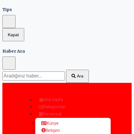
Tips
Kapat
Haber Ara
Ara
Ana Sayfa
Kategoriler
Kurumsal
Künye
İletişim