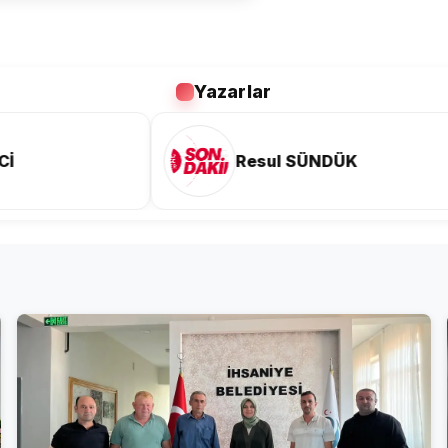
Yazarlar
DÜK
Taha ULUSOY