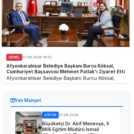
GENEL
07.08.2026 19:55
Afyonkarahisar Belediye Başkanı Burcu Köksal,
Cumhuriyet Başsavcısı Mehmet Patlak'ı Ziyaret Etti
Afyonkarahisar Belediye Başkanı Burcu Köksal,
Cumhuriyet Başsavcısı Mehmet Patlak'ı Ziyaret
EttiAfyo...
Yan Manşet
EĞITIM
07.08.2026
Büyükelçi Dr. Akif Menevşe, İl
Milli Eğitim Müdürü İsmail