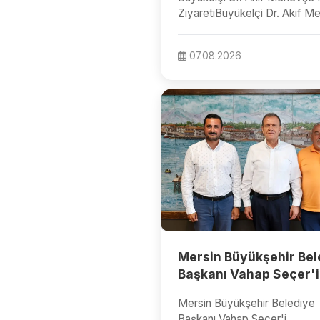
ZiyaretiBüyükelçi Dr. Akif 
ve beraberindekiler, İl Milli Eği
07.08.2026
Mersin Büyükşehir Bel
Başkanı Vahap Seçer'i
Ziyaret Edenlerin
Mersin Büyükşehir Belediye
Açıklaması
Başkanı Vahap Seçer'i