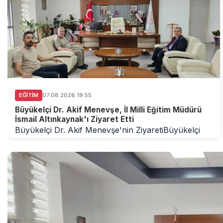
EĞITIM
07.08.2026 19:55
Büyükelçi Dr. Akif Menevşe, İl Milli Eğitim Müdürü
İsmail Altınkaynak'ı Ziyaret Etti
Büyükelçi Dr. Akif Menevşe'nin ZiyaretiBüyükelçi
Dr. Akif Menevşe ve beraberindekiler, İl Milli Eğit...