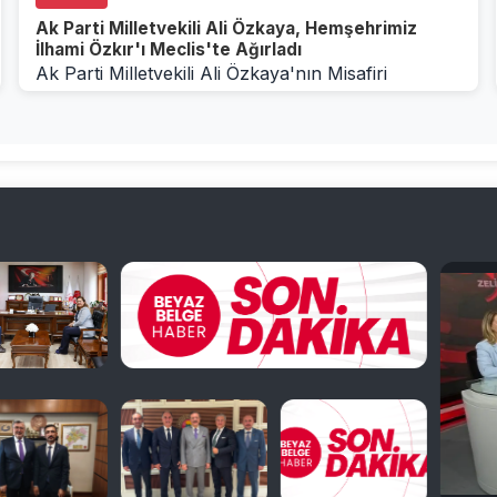
Ak Parti Milletvekili Ali Özkaya, Hemşehrimiz
İlhami Özkır'ı Meclis'te Ağırladı
Ak Parti Milletvekili Ali Özkaya'nın Misafiri
Hemşehrimiz İlhami ÖzkırAk Parti Afyonkarahisar
Millet...