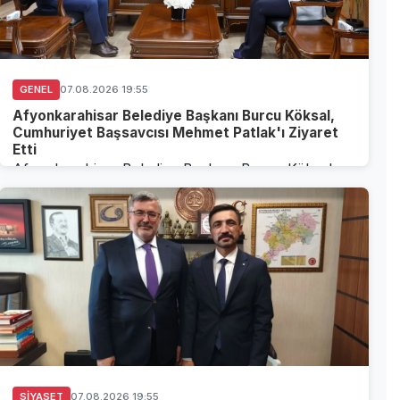
GENEL
07.08.2026 19:55
Afyonkarahisar Belediye Başkanı Burcu Köksal,
Cumhuriyet Başsavcısı Mehmet Patlak'ı Ziyaret
Etti
Afyonkarahisar Belediye Başkanı Burcu Köksal,
Cumhuriyet Başsavcısı Mehmet Patlak'ı Ziyaret
EttiAfyo...
SIYASET
07.08.2026 19:55