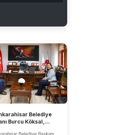
nkarahisar Belediye
anı Burcu Köksal,
uriyet Başsavcısı
arahisar Belediye Başkanı