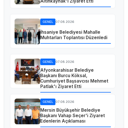
Altınkaynak'ı Ziyaret Etti
GENEL
07.08.2026
İhsaniye Belediyesi Mahalle
Muhtarları Toplantısı Düzenledi
GENEL
07.08.2026
Afyonkarahisar Belediye
Başkanı Burcu Köksal,
Cumhuriyet Başsavcısı Mehmet
Patlak'ı Ziyaret Etti
GENEL
07.08.2026
Mersin Büyükşehir Belediye
Başkanı Vahap Seçer'i Ziyaret
Edenlerin Açıklaması