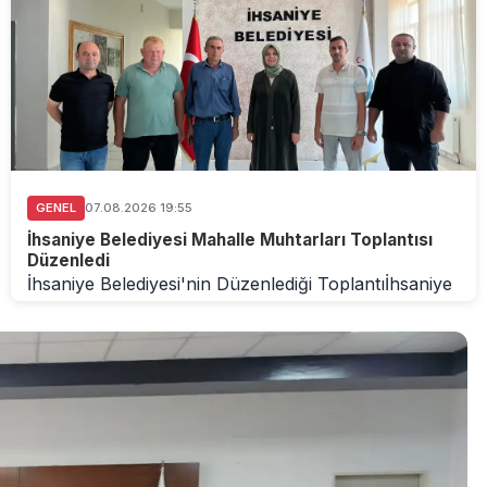
GENEL
07.08.2026 19:55
İhsaniye Belediyesi Mahalle Muhtarları Toplantısı
Düzenledi
İhsaniye Belediyesi'nin Düzenlediği Toplantıİhsaniye
Belediyesi tarafından yapılan paylaşıma göre, B...