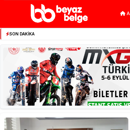
A
beyazbelge.com - Günce
Büyükelçi D
SON DAKİKA