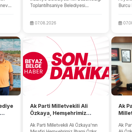
Mehme
Menevşe
Toplantıİhsaniye Belediyesi
Burcu 
t...
tarafından yapılan paylaşıma göre,
Başsav
B...
EttiAfy
07.08.2026
07.0
ediye
Ak Parti Milletvekili Ali
Ak P
Özkaya, Hemşehrimiz
Mille
İlhami Özkır'ı Meclis'te
Gazlı
Ak Parti Milletvekili Ali Özkaya'nın
Ak Par
Ağırladı
Must
Misafiri Hemşehrimiz İlhami ÖzkırAk
Ali Öz