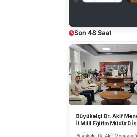
Son 48 Saat
Büyükelçi Dr. Akif Me
İl Milli Eğitim Müdürü İ
Altınkaynak'ı Ziyaret E
Büyükelçi Dr. Akif Menevşe'