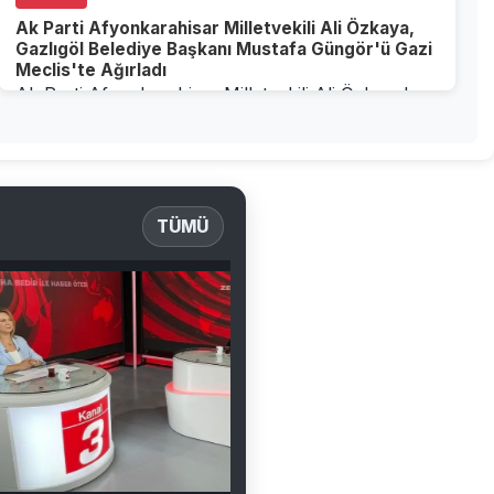
Ak Parti Afyonkarahisar Milletvekili Ali Özkaya,
Gazlıgöl Belediye Başkanı Mustafa Güngör'ü Gazi
Meclis'te Ağırladı
Ak Parti Afyonkarahisar Milletvekili Ali Özkaya'nın
ZiyaretiAk Parti Afyonkarahisar Milletvekili Ali...
TÜMÜ