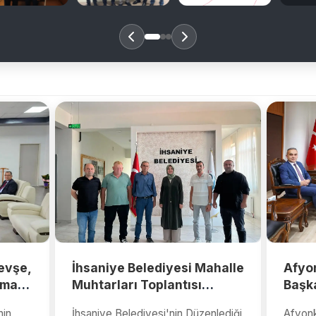
nevşe,
İhsaniye Belediyesi Mahalle
Afyo
smail
Muhtarları Toplantısı
Başk
tti
Düzenledi
Cumh
nin
İhsaniye Belediyesi'nin Düzenlediği
Afyonk