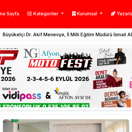
na Sayfa
Kategoriler
Kurumsal
Yazarl
l Tarafsız ve Son daki
r. Akif Menevşe, İl Milli Eğitim Müdürü İsmail Altınkaynak'ı Zi