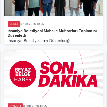
GENEL
07.08.2026 19:55
İhsaniye Belediyesi Mahalle Muhtarları Toplantısı
Düzenledi
İhsaniye Belediyesi'nin Düzenlediği
Toplantıİhsaniye Belediyesi tarafından yapılan
paylaşıma göre, B...
SIYASET
07.08.2026 19:55