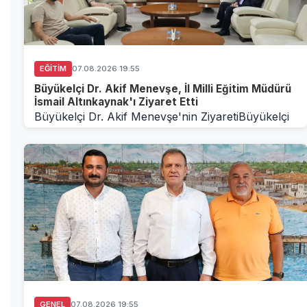
EĞITIM
07.08.2026 19:55
Büyükelçi Dr. Akif Menevşe, İl Milli Eğitim Müdürü
İsmail Altınkaynak'ı Ziyaret Etti
Büyükelçi Dr. Akif Menevşe'nin ZiyaretiBüyükelçi
Dr. Akif Menevşe ve beraberindekiler, İl Milli Eğit...
GENEL
07.08.2026 19:55